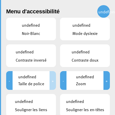
Administration
Menu d'accessibilité
undefine
undefined
undefined
partager
Noir-Blanc
Mode dyslexie
Assermentation de 11 agents
de la Ville d’Esch
undefined
undefined
Contraste inversé
Contraste doux
8 mai 2026
undefined
undefined
-
+
-
+
Taille de police
Zoom
undefined
undefined
Souligner les liens
Souligner les en-têtes