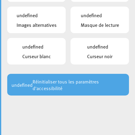
undefined
undefined
Images alternatives
Masque de lecture
undefined
undefined
Ce vendredi 8 mai 2026, 11 agents de la Ville d’Esch ont
été officiellement assermentés en tant que fonctionnaires
Curseur blanc
Curseur noir
:
Alex Duarte Moreira
Réinitialiser tous les paramètres
undefined
Joy Cambiotti
d'accessibilité
Tamara Marcelino Barbosa
Julie Melmer
Chiara Menino Monteiro
Estelle Georges