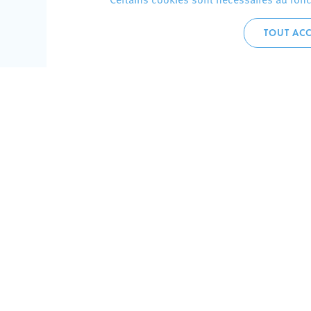
TOUT ACC
Accueil 
+352 275
C
V
Hôtel de 
L-4002 E
Perma
Plan de