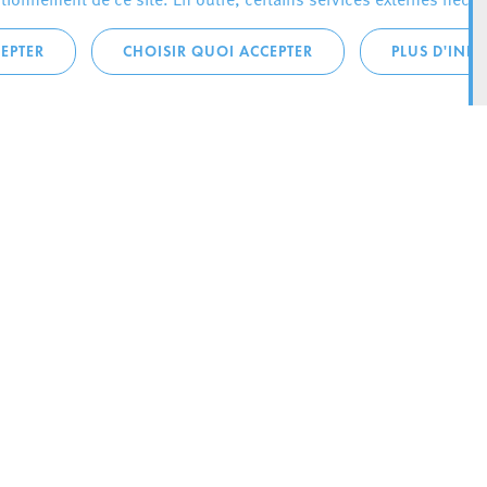
EPTER
CHOISIR QUOI ACCEPTER
PLUS D'INF
téléphonique:
City Life
4 1
Actualités
ONTACTEZ LA
Agenda
ILLE D’ESCH
Since Esch2022
Ville
B.P. 145
Stratégie culturelle
sch-sur-Alzette
Le magazine Kultesch
nences
Mobilité
 la ville
Système de guidage parking