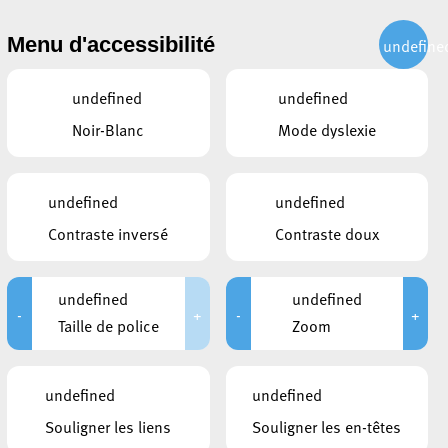
CITOYEN
ACTUALITÉS
PUBLICATIONS
CONTACT
Menu d'accessibilité
undefine
undefined
undefined
Noir-Blanc
Mode dyslexie
undefined
undefined
Contraste inversé
Contraste doux
undefined
undefined
-
+
-
+
Taille de police
Zoom
CE QUI POURRAIT VOUS
undefined
undefined
INTÉRESSER
Souligner les liens
Souligner les en-têtes