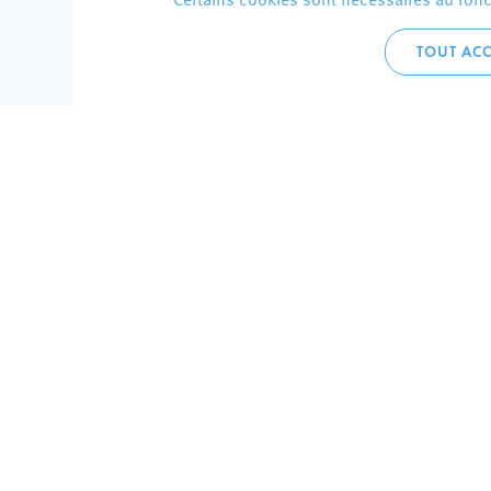
TOUT ACC
Accueil 
+352 275
C
V
Hôtel de 
L-4002 E
Perma
Plan de