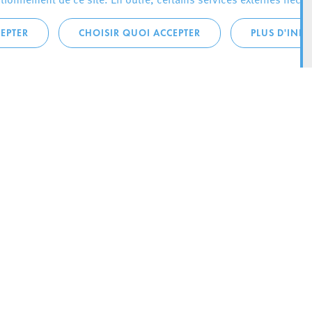
EPTER
CHOISIR QUOI ACCEPTER
PLUS D'INF
téléphonique:
City Life
4 1
Actualités
ONTACTEZ LA
Agenda
ILLE D’ESCH
Since Esch2022
Ville
B.P. 145
Stratégie culturelle
sch-sur-Alzette
Le magazine Kultesch
nences
Mobilité
 la ville
Système de guidage parking