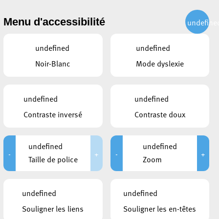
CITOYEN
ACTUALITÉS
PUBLICATIONS
CONTACT
Menu d'accessibilité
undefine
undefined
undefined
Noir-Blanc
Mode dyslexie
undefined
undefined
Contraste inversé
Contraste doux
undefined
undefined
-
+
-
+
Taille de police
Zoom
CE QUI POURRAIT VOUS
undefined
undefined
INTÉRESSER
Souligner les liens
Souligner les en-têtes