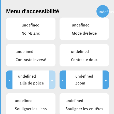
Administration
Menu d'accessibilité
undefine
undefined
undefined
partager
Noir-Blanc
Mode dyslexie
La Ville d’Esch distinguée
pour son engagement
undefined
undefined
climatique et ses projets
Contraste inversé
Contraste doux
innovants
undefined
undefined
13 mai 2026
-
+
-
+
Taille de police
Zoom
undefined
undefined
Souligner les liens
Souligner les en-têtes