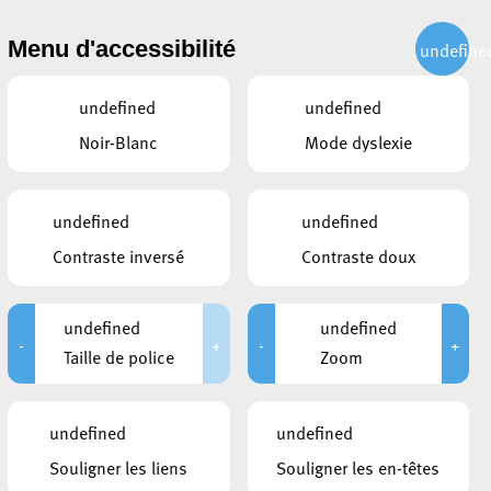
CITOYEN
ACTUALITÉS
PUBLICATIONS
CONTACT
Menu d'accessibilité
undefine
undefined
undefined
Noir-Blanc
Mode dyslexie
undefined
undefined
Contraste inversé
Contraste doux
undefined
undefined
-
+
-
+
Taille de police
Zoom
CE QUI POURRAIT VOUS
undefined
undefined
INTÉRESSER
Souligner les liens
Souligner les en-têtes