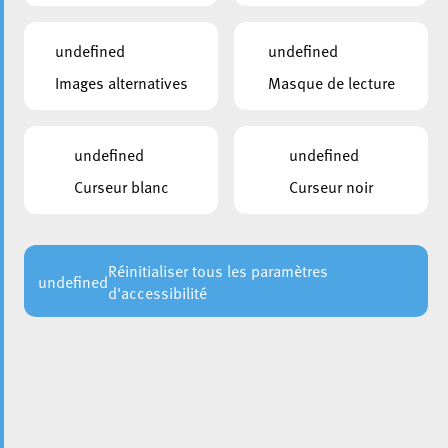
undefined
undefined
Images alternatives
Masque de lecture
undefined
undefined
Curseur blanc
Curseur noir
Le mardi 19 mai 2026, le Collège des bourgmestre et
échevins de la Ville d’
Esch
a organisé une réception
officielle à l’Hôtel de Ville afin de mettre à l’honneur
plusieurs équipes sportives eschoises pour leurs
Réinitialiser tous les paramètres
undefined
d'accessibilité
excellents résultats durant la saison 2025/2026.
Cette réception a permis de féliciter les joueuses, joueurs,
entraîneurs, bénévoles et encadrants pour leur
engagement, leur travail et les performances réalisées tout
au long de la saison.