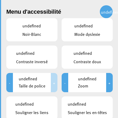
Administration
Menu d'accessibilité
undefine
undefined
undefined
partager
Noir-Blanc
Mode dyslexie
Les clubs eschois célébrés
pour leurs performances de la
undefined
undefined
saison
Contraste inversé
Contraste doux
21 mai 2026
undefined
undefined
-
+
-
+
Taille de police
Zoom
undefined
undefined
Souligner les liens
Souligner les en-têtes