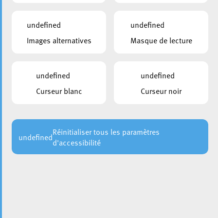
undefined
undefined
Images alternatives
Masque de lecture
undefined
undefined
Curseur blanc
Curseur noir
Le mardi 19 mai 2026, le Collège des bourgmestre et
échevins de la Ville d’
Esch
a organisé une réception
officielle à l’Hôtel de Ville afin de mettre à l’honneur
plusieurs équipes sportives eschoises pour leurs
Réinitialiser tous les paramètres
undefined
d'accessibilité
excellents résultats durant la saison 2025/2026.
Cette réception a permis de féliciter les joueuses, joueurs,
entraîneurs, bénévoles et encadrants pour leur
engagement, leur travail et les performances réalisées tout
au long de la saison.