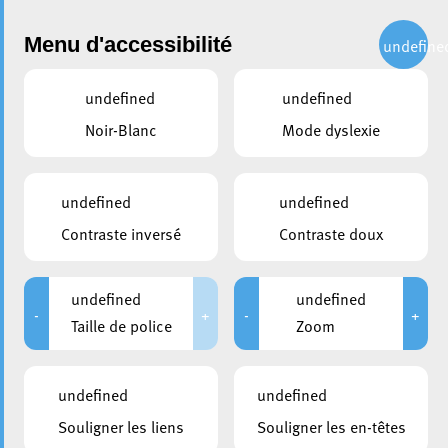
Administration
Menu d'accessibilité
undefine
undefined
undefined
partager
Noir-Blanc
Mode dyslexie
Les clubs eschois célébrés
pour leurs performances de la
undefined
undefined
saison
Contraste inversé
Contraste doux
21 mai 2026
undefined
undefined
-
+
-
+
Taille de police
Zoom
undefined
undefined
Souligner les liens
Souligner les en-têtes