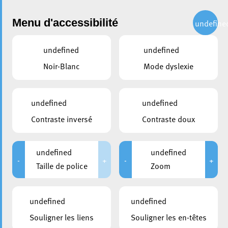
Administration
Menu d'accessibilité
undefine
undefined
undefined
partager
Noir-Blanc
Mode dyslexie
La Ville d’Esch renforce le
vivre-ensemble interculturel
undefined
undefined
avec de nouvelles actions
Contraste inversé
Contraste doux
citoyennes
undefined
undefined
22 mai 2026
-
+
-
+
Taille de police
Zoom
undefined
undefined
Souligner les liens
Souligner les en-têtes