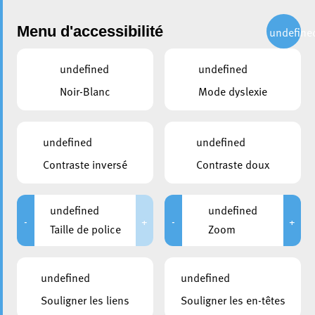
Administration
Menu d'accessibilité
undefine
undefined
undefined
partager
Noir-Blanc
Mode dyslexie
La Ville d’Esch renforce le
vivre-ensemble interculturel
undefined
undefined
avec de nouvelles actions
Contraste inversé
Contraste doux
citoyennes
undefined
undefined
22 mai 2026
-
+
-
+
Taille de police
Zoom
undefined
undefined
Souligner les liens
Souligner les en-têtes