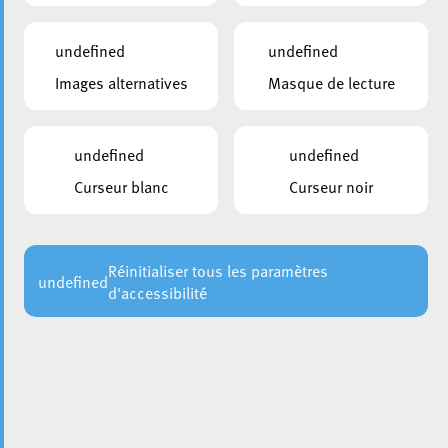
undefined
undefined
Images alternatives
Masque de lecture
undefined
undefined
Curseur blanc
Curseur noir
La Ville d’Esch et le Barreau de Luxembourg relancent un
service gratuit d’accueil et d’information juridique afin de
faciliter l’accès des citoyens à une première orientation
juridique.
Réinitialiser tous les paramètres
undefined
d'accessibilité
À partir du
3 juin 2026
des avocats seront présents à
l’Hôtel de Ville pour répondre aux questions des citoyens
et les guider dans leurs démarches. Ce service est gratuit,
confidentiel et accessible à tous.
Quand ?