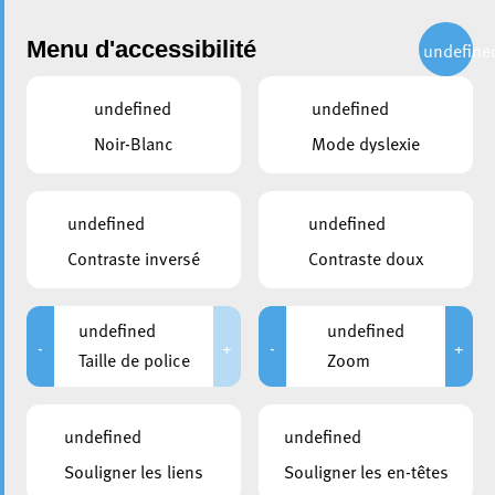
Administration
Menu d'accessibilité
undefine
undefined
undefined
partager
Noir-Blanc
Mode dyslexie
Un nouveau service gratuit
d’information juridique à la
undefined
undefined
Ville d’Esch
Contraste inversé
Contraste doux
3 juin 2026
undefined
undefined
-
+
-
+
Taille de police
Zoom
undefined
undefined
Souligner les liens
Souligner les en-têtes