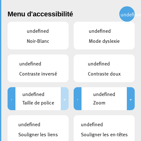
Administration
Menu d'accessibilité
undefine
undefined
undefined
partager
Noir-Blanc
Mode dyslexie
Pedibus : Les inscriptions pour
l’année scolaire 2026/2027
undefined
undefined
sont ouvertes
Contraste inversé
Contraste doux
4 juin 2026
undefined
undefined
-
+
-
+
Taille de police
Zoom
undefined
undefined
Souligner les liens
Souligner les en-têtes