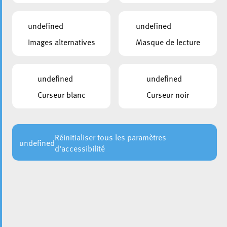
undefined
undefined
Images alternatives
Masque de lecture
undefined
undefined
Curseur blanc
Curseur noir
Vous souhaitez contribuer à la sécurité des enfants sur le
chemin de l’école tout en rejoignant un réseau solidaire et
dynamique ? La Ville d’Esch recherche des
accompagnateurs et accompagnatrices pour le service
Réinitialiser tous les paramètres
undefined
d'accessibilité
Pedibus, actif dans 5 établissements scolaires :
Generatiounscampus Wobrecken, Bruch, Lallange,
Nonnewisen et Dellhéicht. Le service Pedibus Esch
organise des trajets sécurisés entre le domicile et l’école
afin d’encadrer les déplacements des enfants.
Les bénévoles accompagnent les élèves à pied depuis