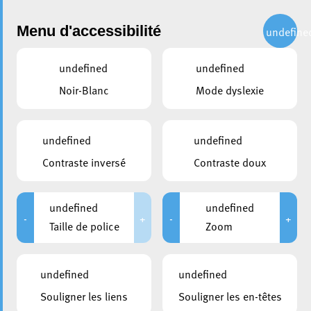
Administration
Menu d'accessibilité
undefine
undefined
undefined
partager
Noir-Blanc
Mode dyslexie
« Tous acteurs d’une société
accessible » : La Ville d’Esch
undefined
undefined
accueille une formation de
Contraste inversé
Contraste doux
sensibilisation
undefined
undefined
9 juin 2026
-
+
-
+
Taille de police
Zoom
undefined
undefined
Souligner les liens
Souligner les en-têtes