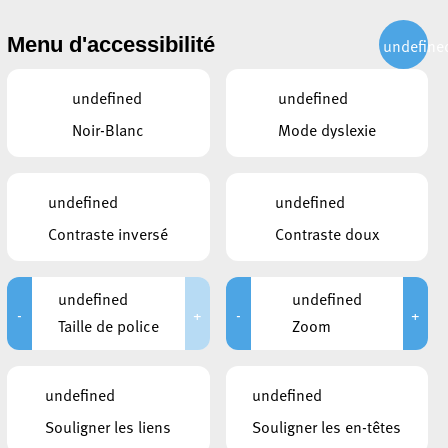
CITOYEN
ACTUALITÉS
PUBLICATIONS
CONTACT
Menu d'accessibilité
undefine
undefined
undefined
Noir-Blanc
Mode dyslexie
undefined
undefined
Contraste inversé
Contraste doux
undefined
undefined
-
+
-
+
Taille de police
Zoom
undefined
undefined
Souligner les liens
Souligner les en-têtes
CE QUI POURRAIT VOUS