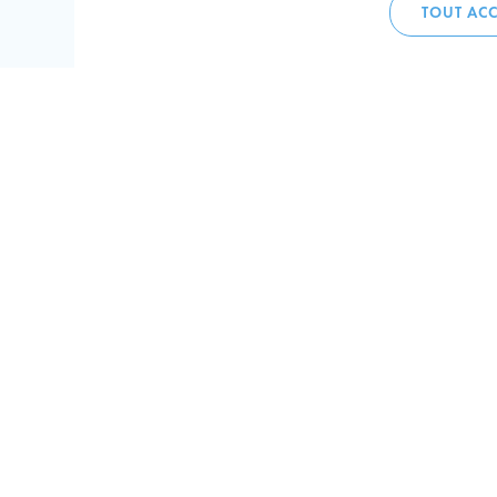
TOUT ACC
Accueil 
+352 275
C
V
Hôtel de 
L-4002 E
Perma
Plan de
Suivez-n