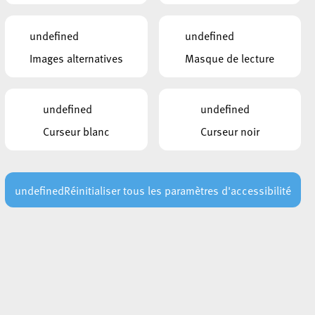
INTÉRESSER
6 août 2026
undefined
undefined
Perturbation du réseau téléphonique
Images alternatives
Masque de lecture
des services communaux
Lire plus
undefined
undefined
30 juillet 2026
AVIS AU PUBLIC : Risque élevé
Curseur blanc
Curseur noir
d’incendie – Interdiction temporaire
d’allumer des feux
Lire plus
undefined
Réinitialiser tous les paramètres d'accessibilité
29 juillet 2026
Les points de secours en forêt : un
repère essentiel en cas d’urgence
Lire plus
s
29 juillet 2026
Vague de chaleur : conseils de
prévention pour les prochains jours