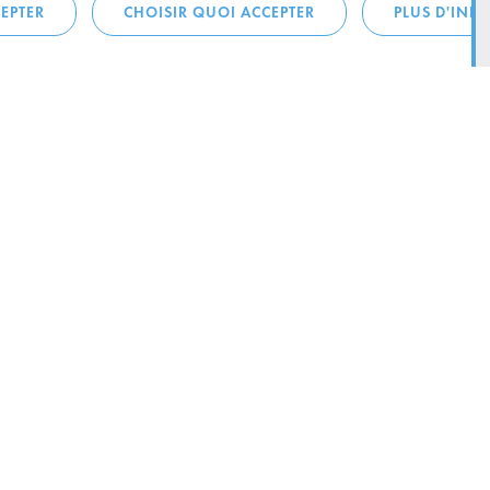
EPTER
CHOISIR QUOI ACCEPTER
PLUS D'INF
téléphonique:
City Life
4 1
Actualités
ONTACTEZ LA
Agenda
ILLE D’ESCH
Since Esch2022
Ville
B.P. 145
Stratégie culturelle
sch-sur-Alzette
Le magazine Kultesch
nences
Mobilité
 la ville
Système de guidage parking
ous:
Infrastructures sportives