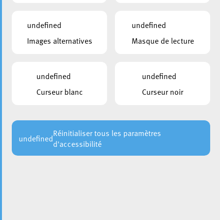
undefined
undefined
Images alternatives
Masque de lecture
undefined
undefined
Curseur blanc
Curseur noir
Une vague de chaleur est en cours cette semaine au
Luxembourg, avec des températures maximales pouvant
dépasser les 33°C. Le niveau de vigilance est élevé
(vigilance orange), et il est essentiel d’adopter les bons
Réinitialiser tous les paramètres
undefined
d'accessibilité
gestes pour se protéger efficacement contre les effets de
la chaleur extrême.
Que faire lors d’un épisode de chaleur:
Fermez volets, rideaux et fenêtres pendant la journée et
aérez la nuit