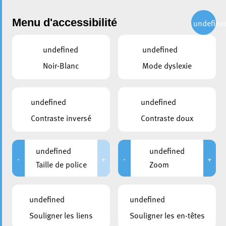
Administration
Menu d'accessibilité
undefine
undefined
undefined
partager
Noir-Blanc
Mode dyslexie
Vague de chaleur : conseils
de prévention pour les
undefined
undefined
prochains jours
Contraste inversé
Contraste doux
17 juin 2026
undefined
undefined
-
+
-
+
Taille de police
Zoom
undefined
undefined
Souligner les liens
Souligner les en-têtes