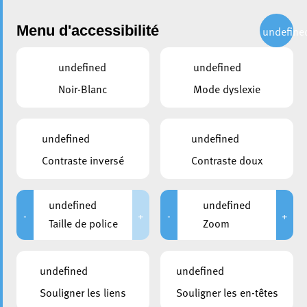
Administration
Menu d'accessibilité
undefine
undefined
undefined
partager
Noir-Blanc
Mode dyslexie
Visite du bourgmestre
d’Audun-le-Tiche à Esch
undefined
undefined
Contraste inversé
Contraste doux
19 juin 2026
undefined
undefined
-
+
-
+
Taille de police
Zoom
undefined
undefined
Souligner les liens
Souligner les en-têtes