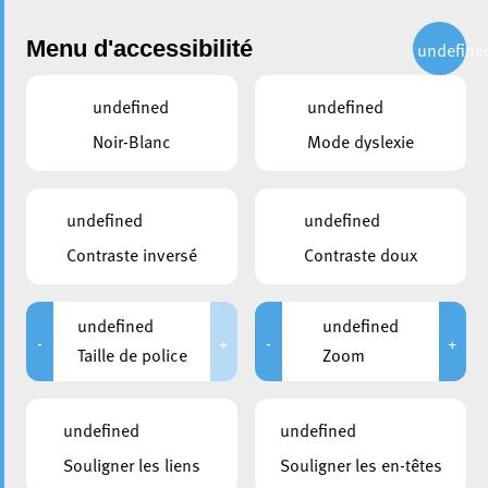
Administration
Menu d'accessibilité
undefine
undefined
undefined
partager
Noir-Blanc
Mode dyslexie
Les recommandations de la
première Assemblée
undefined
undefined
citoyenne officiellement
Contraste inversé
Contraste doux
remises à la Ville d’Esch
undefined
undefined
29 juin 2026
-
+
-
+
Taille de police
Zoom
undefined
undefined
Souligner les liens
Souligner les en-têtes