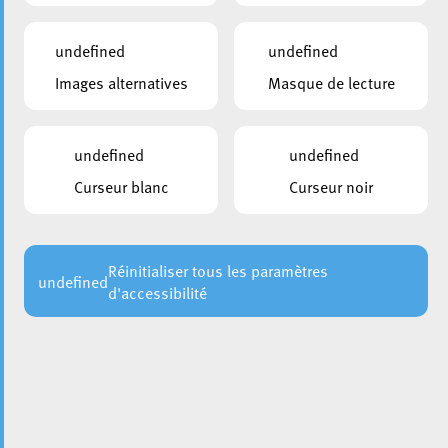
undefined
undefined
Images alternatives
Masque de lecture
undefined
undefined
Curseur blanc
Curseur noir
Le Public Viewing de la Coupe du Monde a connu un beau
succès lundi soir sur la Place de la Résistance. De
nombreux supporters se sont rassemblés devant l’écran
géant pour suivre les rencontres entre le Brésil et le Japon
Réinitialiser tous les paramètres
undefined
d'accessibilité
ainsi qu’entre l’Allemagne et le Paraguay, dans une
ambiance conviviale et festive.
Petits et grands ont pu profiter des matchs en plein air,
tout en partageant un moment de convivialité autour des
stands de restauration et de boissons proposés par des
associations eschoises.