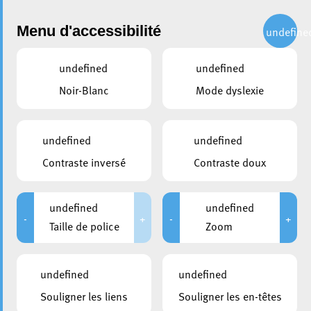
Administration
Menu d'accessibilité
undefine
undefined
undefined
partager
Noir-Blanc
Mode dyslexie
Une belle ambiance au Public
Viewing sur la Place de la
undefined
undefined
Résistance
Contraste inversé
Contraste doux
30 juin 2026
undefined
undefined
-
+
-
+
Taille de police
Zoom
undefined
undefined
Souligner les liens
Souligner les en-têtes