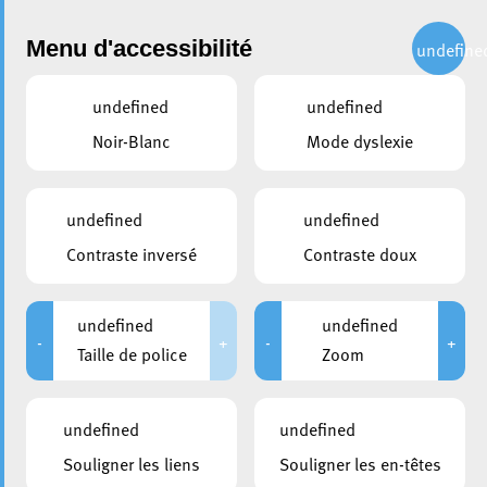
Administration
Menu d'accessibilité
undefine
undefined
undefined
partager
Noir-Blanc
Mode dyslexie
Un échange inspirant avec le
programme Women
undefined
undefined
Advanced Leadership
Contraste inversé
Contraste doux
Initiative
undefined
undefined
6 juillet 2026
-
+
-
+
Taille de police
Zoom
undefined
undefined
Souligner les liens
Souligner les en-têtes