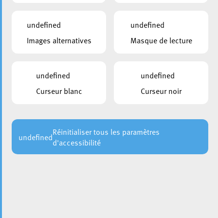
Ce service est :
undefined
undefined
Gratuit
Images alternatives
Masque de lecture
Confidentiel
Sur base volontaire
Proposé en Français, Luxembourgeois, Allemand, Hindi
undefined
undefined
ou Anglais
Curseur blanc
Curseur noir
Pour plus d’informations, contactez le service de
médiation* de la Ville d’Esch au
+352 2754 5555
ou par e-
Réinitialiser tous les paramètres
mail sous mediation[at]villeesch.lu
undefined
d'accessibilité
Permanences sans RDV tous les premiers mardis du mois
de 14h00 à 16h00 et tous les troisièmes mercredis du
mois de 10h00 à 12h00 à la Maison des Citoyens, sise au
150 Bvd. Kennedy, L-4171 Esch-sur-Alzette.
*
service réservé aux personnes résidentes à Esch-sur-