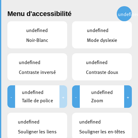
Administration
Menu d'accessibilité
undefine
undefined
undefined
partager
Noir-Blanc
Mode dyslexie
Médiation de voisinage
Service de Mediation de Voisinage
undefined
undefined
Contraste inversé
Contraste doux
Avez-vous un conflit avec un voisin ou une voisine ?
Souhaitez-vous mieux communiquer avec vos voisins ?
undefined
undefined
Bruits, odeurs, stationnement gênant, haies ou arbres
-
+
-
+
Taille de police
Zoom
débordants, constructions, animaux domestiques… La
médiation de voisinage tente de rétablir la communication
entre voisins et voisines, à discuter des problèmes et à
undefined
undefined
chercher ensemble une solution acceptable pour tous.
Souligner les liens
Souligner les en-têtes