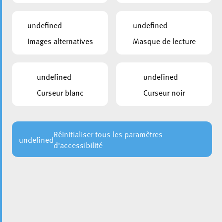
3, rue Bonnal
L-9660
Bonnal
undefined
undefined
Images alternatives
Masque de lecture
undefined
undefined
Curseur blanc
Curseur noir
Réinitialiser tous les paramètres
undefined
d'accessibilité