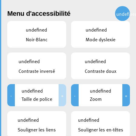
Administration
Menu d'accessibilité
undefine
undefined
undefined
partager
Noir-Blanc
Mode dyslexie
Annuaire
L’annuaire de la Ville d’Esch-sur-Alzette est à votre disposition
undefined
undefined
pour toute recherche d’un service ou agent communal.
Contraste inversé
Contraste doux
Département
undefined
undefined
-
+
-
+
Taille de police
Zoom
Recherche
undefined
undefined
Cuisine
Souligner les liens
Souligner les en-têtes
+352 83 94 20