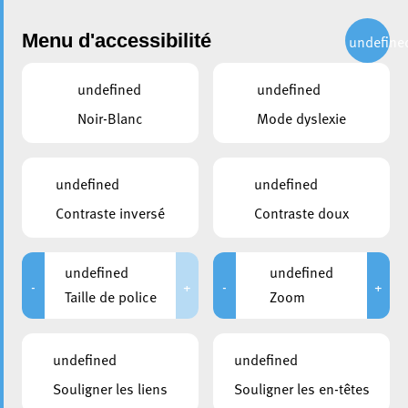
Administration
Menu d'accessibilité
undefine
undefined
undefined
partager
Noir-Blanc
Mode dyslexie
Annuaire
L’annuaire de la Ville d’Esch-sur-Alzette est à votre disposition
undefined
undefined
pour toute recherche d’un service ou agent communal.
Contraste inversé
Contraste doux
Institutions Culturelles
undefined
undefined
-
+
-
+
Taille de police
Zoom
Recherche
undefined
undefined
Institutions Culturelles
Souligner les liens
Souligner les en-têtes
+352 2754 1