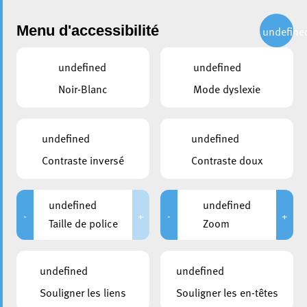
Administration
Menu d'accessibilité
undefine
undefined
undefined
partager
Noir-Blanc
Mode dyslexie
Service Streetwork
Le Service Streetwork de la Ville d’Esch existe depuis
undefined
undefined
2019. Il a ouvert ses portes en octobre 2020 dans les
Contraste inversé
Contraste doux
anciens locaux du City Tourist Office à la Place de l’Hôtel
de Ville.
undefined
undefined
-
+
-
+
Taille de police
Zoom
undefined
undefined
Souligner les liens
Souligner les en-têtes