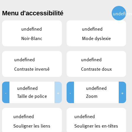
CITOYEN
ACTUALITÉS
PUBLICATIONS
CONTACT
Menu d'accessibilité
undefine
undefined
undefined
Noir-Blanc
Mode dyslexie
hane Biwer
undefined
undefined
Contraste inversé
Contraste doux
undefined
undefined
-
+
-
+
Taille de police
Zoom
undefined
undefined
Souligner les liens
Souligner les en-têtes