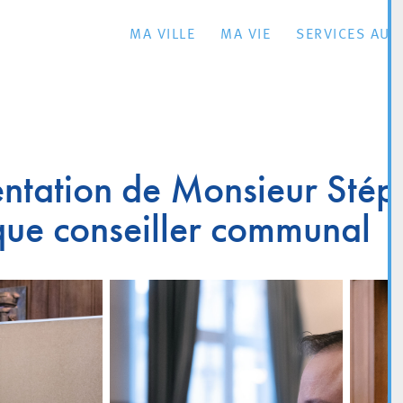
MA VILLE
MA VIE
SERVICES AU 
ntation de Monsieur Stép
que conseiller communal