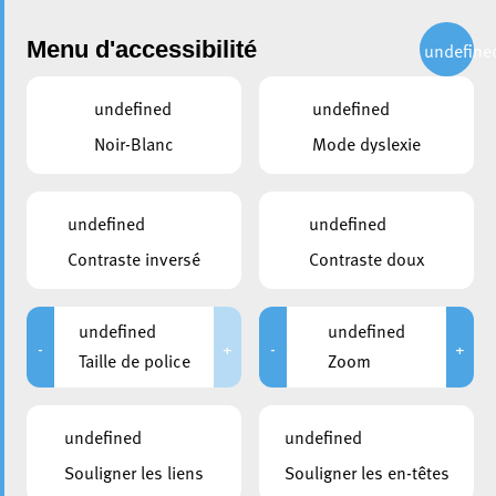
Administration
Menu d'accessibilité
undefine
undefined
undefined
partager
Noir-Blanc
Mode dyslexie
Inauguration de l’installation
photovoltaïque sur le carport
undefined
undefined
du House of BioHealth
Contraste inversé
Contraste doux
undefined
undefined
-
+
-
+
Taille de police
Zoom
undefined
undefined
Souligner les liens
Souligner les en-têtes