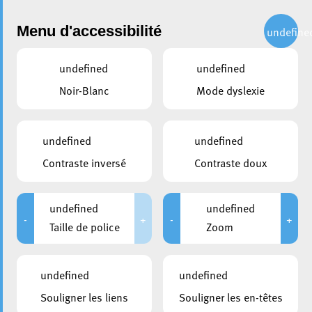
Administration
Menu d'accessibilité
undefine
undefined
undefined
partager
Noir-Blanc
Mode dyslexie
Nonnewisen Lot 6N
undefined
undefined
Contraste inversé
Contraste doux
undefined
undefined
-
+
-
+
Taille de police
Zoom
undefined
undefined
Souligner les liens
Souligner les en-têtes