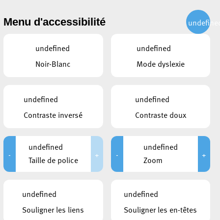
CITOYEN
ACTUALITÉS
PUBLICATIONS
CONTACT
Menu d'accessibilité
undefine
undefined
undefined
Noir-Blanc
Mode dyslexie
resse
undefined
undefined
Contraste inversé
Contraste doux
undefined
undefined
-
+
-
+
Taille de police
Zoom
undefined
undefined
Souligner les liens
Souligner les en-têtes