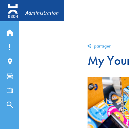
Administration
partager
My Youn