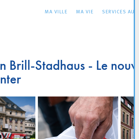
MA VILLE
MA VIE
SERVICES AU 
n Brill-Stadhaus - Le nouve
nter