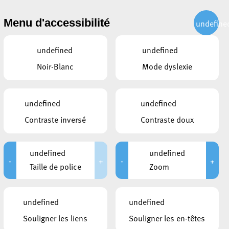
CITOYEN
ACTUALITÉS
PUBLICATIONS
CONTACT
Menu d'accessibilité
undefine
undefined
undefined
Noir-Blanc
Mode dyslexie
l itinéraire
undefined
undefined
Contraste inversé
Contraste doux
undefined
undefined
-
+
-
+
Taille de police
Zoom
undefined
undefined
Souligner les liens
Souligner les en-têtes