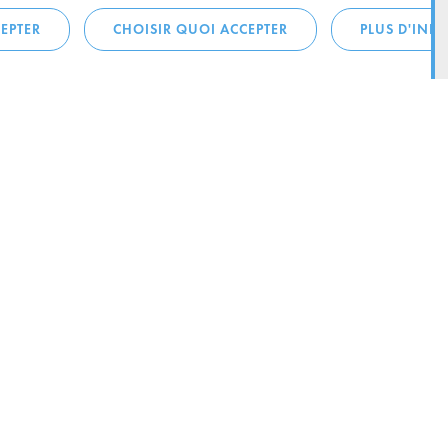
EPTER
CHOISIR QUOI ACCEPTER
PLUS D'INF
téléphonique:
City Life
4 1
Actualités
ONTACTEZ LA
Agenda
ILLE D’ESCH
Since Esch2022
Ville
B.P. 145
Stratégie culturelle
sch-sur-Alzette
Le magazine Kultesch
nences
Mobilité
 la ville
Système de guidage parking
ous: