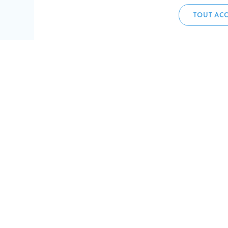
TOUT ACC
Accueil 
+352 275
C
V
Hôtel de 
L-4002 E
Perma
Plan de
Suivez-n