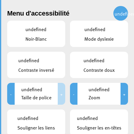
Administration
Menu d'accessibilité
undefine
undefined
undefined
partager
Noir-Blanc
Mode dyslexie
Renouvellement de la
signalisation des noms de rue
undefined
undefined
Contraste inversé
Contraste doux
undefined
undefined
-
+
-
+
Taille de police
Zoom
undefined
undefined
Souligner les liens
Souligner les en-têtes