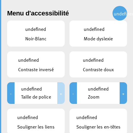
Administration
Menu d'accessibilité
undefine
undefined
undefined
partager
Noir-Blanc
Mode dyslexie
La Maison médicale a
déménagé à Belval
undefined
undefined
Contraste inversé
Contraste doux
undefined
undefined
-
+
-
+
Taille de police
Zoom
undefined
undefined
Souligner les liens
Souligner les en-têtes