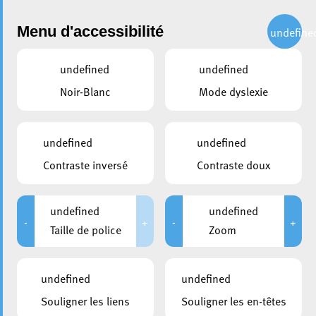
Administration
Menu d'accessibilité
undefine
undefined
undefined
partager
Noir-Blanc
Mode dyslexie
Présentation de la
participation de la Ville
undefined
undefined
d'Esch à la Semaine
Contraste inversé
Contraste doux
européenne de la démocratie
locale
undefined
undefined
-
+
-
+
Taille de police
Zoom
undefined
undefined
Souligner les liens
Souligner les en-têtes