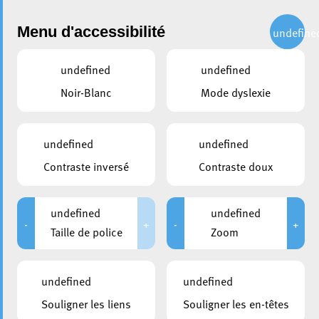
Administration
Menu d'accessibilité
undefine
undefined
undefined
partager
Noir-Blanc
Mode dyslexie
Promenade découverte avec
le Prof. Markus Miessen
undefined
undefined
Contraste inversé
Contraste doux
undefined
undefined
-
+
-
+
Taille de police
Zoom
undefined
undefined
Souligner les liens
Souligner les en-têtes