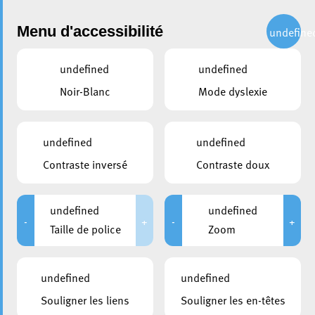
Administration
Menu d'accessibilité
undefine
undefined
undefined
partager
Noir-Blanc
Mode dyslexie
Échange sur la régénération
du passé industriel de
undefined
undefined
l’Europe
Contraste inversé
Contraste doux
undefined
undefined
-
+
-
+
Taille de police
Zoom
undefined
undefined
Souligner les liens
Souligner les en-têtes