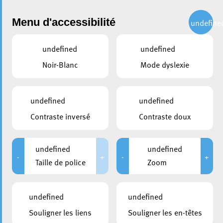
Administration
Menu d'accessibilité
undefine
undefined
undefined
partager
Noir-Blanc
Mode dyslexie
Colloque Egalité Femmes-
Hommes
undefined
undefined
Contraste inversé
Contraste doux
undefined
undefined
-
+
-
+
Taille de police
Zoom
undefined
undefined
Souligner les liens
Souligner les en-têtes