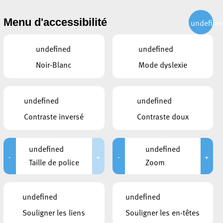
CITOYEN
ACTUALITÉS
PUBLICATIONS
CONTACT
Menu d'accessibilité
undefine
undefined
undefined
Noir-Blanc
Mode dyslexie
undefined
undefined
Contraste inversé
Contraste doux
undefined
undefined
-
+
-
+
Taille de police
Zoom
undefined
undefined
Souligner les liens
Souligner les en-têtes