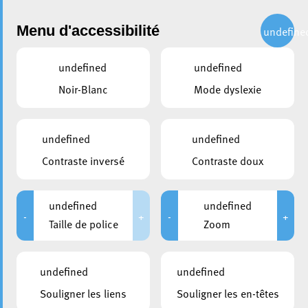
Administration
Menu d'accessibilité
undefine
undefined
undefined
partager
Noir-Blanc
Mode dyslexie
BICYCOOL
undefined
undefined
Contraste inversé
Contraste doux
undefined
undefined
-
+
-
+
Taille de police
Zoom
undefined
undefined
Souligner les liens
Souligner les en-têtes