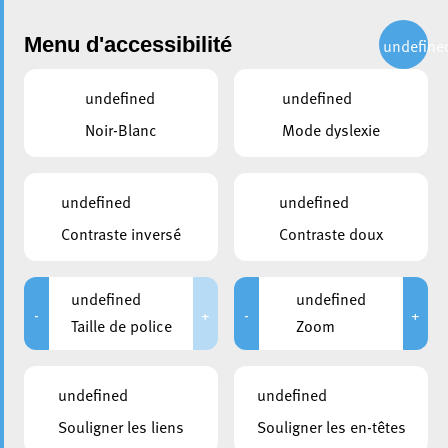
Administration
Menu d'accessibilité
undefine
undefined
undefined
partager
Noir-Blanc
Mode dyslexie
Commémoration Holocauste
undefined
undefined
Contraste inversé
Contraste doux
undefined
undefined
-
+
-
+
Taille de police
Zoom
undefined
undefined
Souligner les liens
Souligner les en-têtes