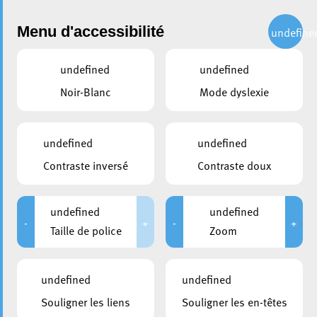
Administration
Menu d'accessibilité
undefine
undefined
undefined
partager
Noir-Blanc
Mode dyslexie
Portes ouvertes Bëschschoul
undefined
undefined
Contraste inversé
Contraste doux
undefined
undefined
-
+
-
+
Taille de police
Zoom
undefined
undefined
Souligner les liens
Souligner les en-têtes