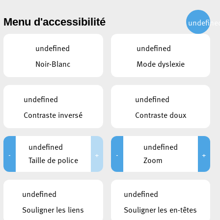
CITOYEN
ACTUALITÉS
PUBLICATIONS
CONTACT
Menu d'accessibilité
undefine
undefined
undefined
Noir-Blanc
Mode dyslexie
undefined
undefined
Contraste inversé
Contraste doux
undefined
undefined
-
+
-
+
Taille de police
Zoom
undefined
undefined
Souligner les liens
Souligner les en-têtes