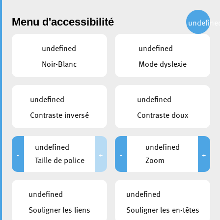
Administration
Menu d'accessibilité
undefine
undefined
undefined
partager
Noir-Blanc
Mode dyslexie
Remise diplomes - Cours de
langue 2023
undefined
undefined
Contraste inversé
Contraste doux
undefined
undefined
-
+
-
+
Taille de police
Zoom
undefined
undefined
Souligner les liens
Souligner les en-têtes