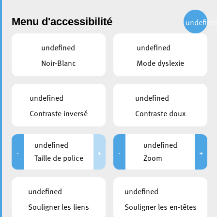
Administration
Menu d'accessibilité
undefine
undefined
undefined
partager
Noir-Blanc
Mode dyslexie
Escher Familljendag
undefined
undefined
Contraste inversé
Contraste doux
undefined
undefined
-
+
-
+
Taille de police
Zoom
undefined
undefined
Souligner les liens
Souligner les en-têtes