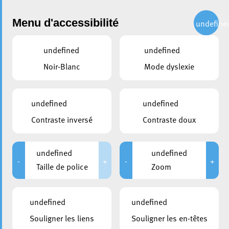
Administration
Menu d'accessibilité
undefine
undefined
undefined
partager
Noir-Blanc
Mode dyslexie
50ans Jeunesse Esch vs
Liverpool
undefined
undefined
Contraste inversé
Contraste doux
undefined
undefined
-
+
-
+
Taille de police
Zoom
undefined
undefined
Souligner les liens
Souligner les en-têtes