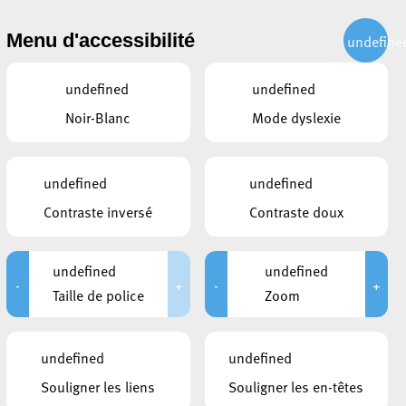
CITOYEN
ACTUALITÉS
PUBLICATIONS
CONTACT
Menu d'accessibilité
undefine
undefined
undefined
Noir-Blanc
Mode dyslexie
undefined
undefined
Contraste inversé
Contraste doux
undefined
undefined
-
+
-
+
Taille de police
Zoom
undefined
undefined
Souligner les liens
Souligner les en-têtes