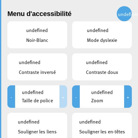
Administration
Menu d'accessibilité
undefine
undefined
undefined
partager
Noir-Blanc
Mode dyslexie
BlocX - Galerie d'Escalade
undefined
undefined
Contraste inversé
Contraste doux
undefined
undefined
-
+
-
+
Taille de police
Zoom
undefined
undefined
Souligner les liens
Souligner les en-têtes