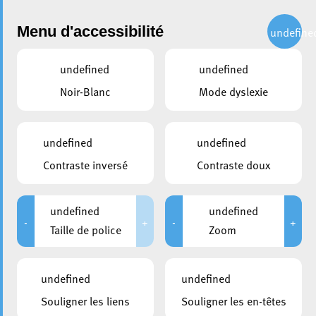
Administration
Menu d'accessibilité
undefine
undefined
undefined
partager
Noir-Blanc
Mode dyslexie
Inauguration 7N Wunnen am
Park
undefined
undefined
Contraste inversé
Contraste doux
undefined
undefined
-
+
-
+
Taille de police
Zoom
undefined
undefined
Souligner les liens
Souligner les en-têtes