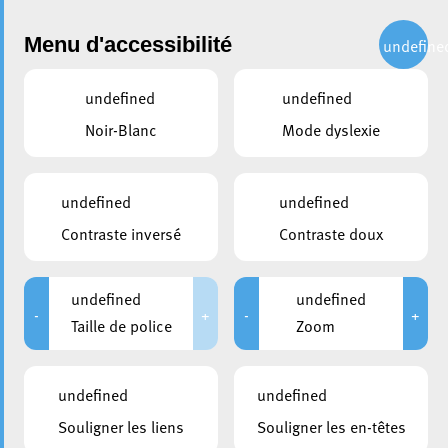
Administration
Menu d'accessibilité
undefine
undefined
undefined
partager
Noir-Blanc
Mode dyslexie
Conseil communal
02/12/24: Présentation
undefined
undefined
Budget
Contraste inversé
Contraste doux
undefined
undefined
-
+
-
+
Taille de police
Zoom
undefined
undefined
Souligner les liens
Souligner les en-têtes