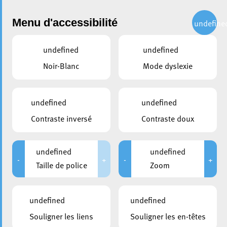
Administration
Menu d'accessibilité
undefine
undefined
undefined
partager
Noir-Blanc
Mode dyslexie
Ouverture Cactus Lankelz
undefined
undefined
Contraste inversé
Contraste doux
undefined
undefined
-
+
-
+
Taille de police
Zoom
undefined
undefined
Souligner les liens
Souligner les en-têtes