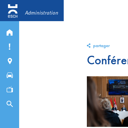
Administration
partager
Confére