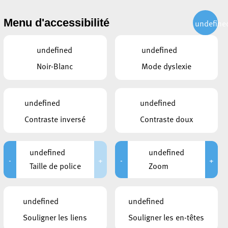
CITOYEN
ACTUALITÉS
PUBLICATIONS
CONTACT
Menu d'accessibilité
undefine
undefined
undefined
Noir-Blanc
Mode dyslexie
ntrée
undefined
undefined
Contraste inversé
Contraste doux
undefined
undefined
-
+
-
+
Taille de police
Zoom
undefined
undefined
Souligner les liens
Souligner les en-têtes