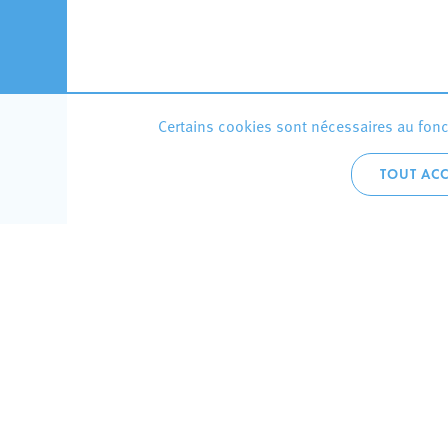
Certains cookies sont nécessaires au fonct
TOUT ACC
Accueil 
+352 275
C
V