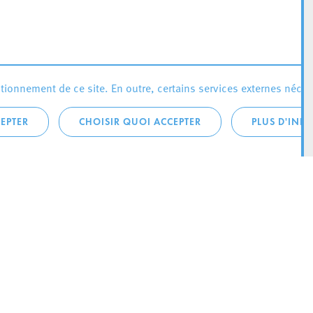
ionnement de ce site. En outre, certains services externes néces
EPTER
CHOISIR QUOI ACCEPTER
PLUS D'INF
téléphonique:
City Life
4 1
Actualités
ONTACTEZ LA
Agenda
ILLE D’ESCH
Since Esch2022