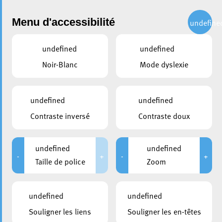
Administration
Menu d'accessibilité
undefine
undefined
undefined
partager
Noir-Blanc
Mode dyslexie
Assermentation du 8 mai
2026
undefined
undefined
Contraste inversé
Contraste doux
undefined
undefined
-
+
-
+
Taille de police
Zoom
undefined
undefined
Souligner les liens
Souligner les en-têtes