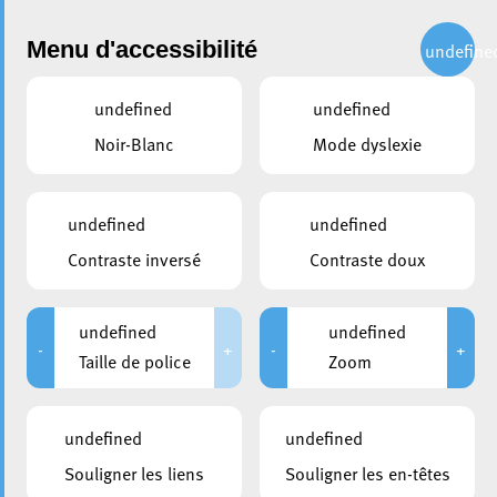
Administration
Menu d'accessibilité
undefine
undefined
undefined
partager
Noir-Blanc
Mode dyslexie
Remise Prix ECCAR
undefined
undefined
Contraste inversé
Contraste doux
undefined
undefined
-
+
-
+
Taille de police
Zoom
undefined
undefined
Souligner les liens
Souligner les en-têtes