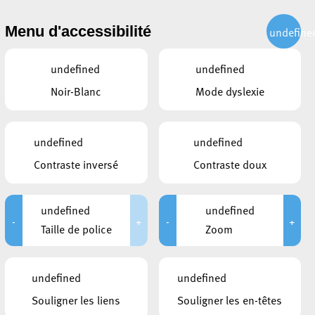
CITOYEN
ACTUALITÉS
PUBLICATIONS
CONTACT
Menu d'accessibilité
undefine
undefined
undefined
Noir-Blanc
Mode dyslexie
undefined
undefined
Contraste inversé
Contraste doux
undefined
undefined
-
+
-
+
Taille de police
Zoom
undefined
undefined
Souligner les liens
Souligner les en-têtes