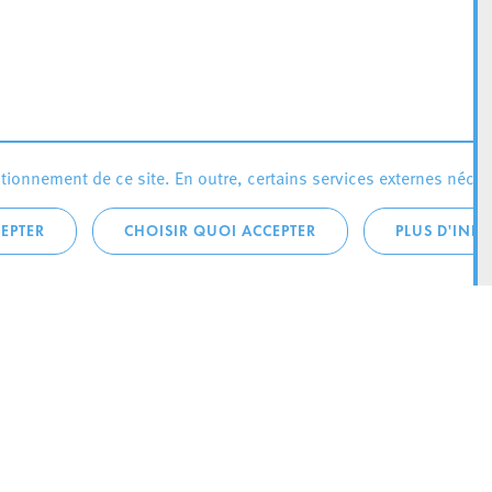
ionnement de ce site. En outre, certains services externes néces
EPTER
CHOISIR QUOI ACCEPTER
PLUS D'INF
téléphonique:
City Life
4 1
Actualités
ONTACTEZ LA
Agenda