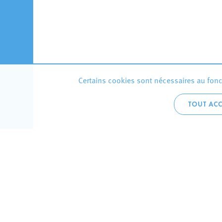
Certains cookies sont nécessaires au fonct
TOUT ACC
Accueil 
+352 275
C