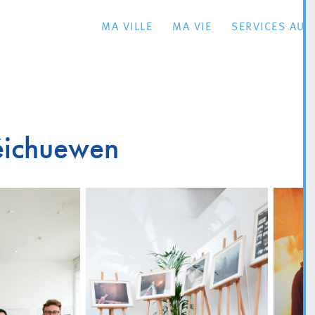
MA VILLE
MA VIE
SERVICES AU 
éichuewen